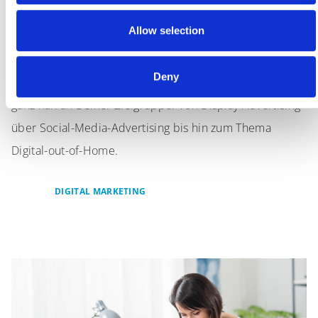
Digital Marketing
Allow selection
Deny
Mit unseren Digital-Marketing-Instrumenten bist Du
ganz nah an Deiner Zielgruppe. Von Display Advertising
über Social-Media-Advertising bis hin zum Thema
Digital-out-of-Home.
DIGITAL MARKETING